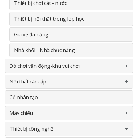
Thiết bị THPT
Thiết bị chơi cát - nước
Thiết bị nội thất trong lớp học
Giá vẽ đa năng
Nhà khối - Nhà chức năng
Đồ chơi vận động-khu vui chơi
Nội thất các cấp
Khu liên hoàn
Cỏ nhân tạo
Thể chât đa năng
Gía- Kệ - Thiết bị nhà bếp- INOX
Máy chiếu
Bập bênh- Thú nhún
Bàn ghế
Thiết bị công nghệ
Thiết bị vận động
Bảng
Máy chiếu Viewsonic