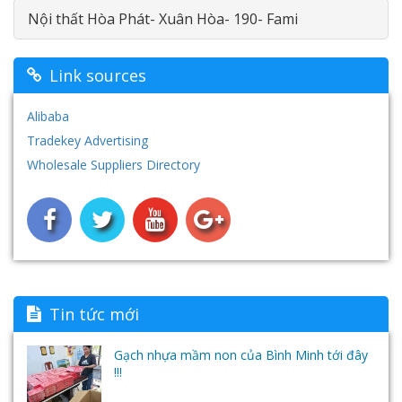
Nội thất Hòa Phát- Xuân Hòa- 190- Fami
Linh kiện
Nội thât thư viện
Máy chiếu Optoma
Máy in
Đồ chơi ngoài trời
Giường tầng
Máy chiếu Vivitek
Màn hình cảm ứng
Link sources
Tủ- Giá- Kệ - Sắt
Máy chiếu vật thể Aver
Hệ thống âm thanh- loa đài
Alibaba
Tradekey Advertising
Nội thất nhựa
Hệ thống máy tính - Phần mềm học ngoại ngữ-
Wholesale Suppliers Directory
Tai nghe
Tin tức mới
Gạch nhựa mầm non của Bình Minh tới đây
!!!