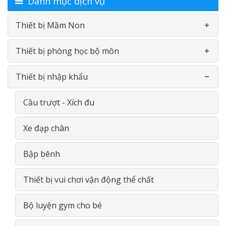
Danh mục dịch vụ
Thiết bị Mầm Non
Thiết bị phòng học bộ môn
Bàn-Ghế mầm non
Thiết bị nhập khẩu
Đồ chơi nhựa theo thông tư
Phòng học ngoại ngữ
Phản Gỗ- Giường lưới
Phòng học bộ môn Vật Lý
Cầu trượt - Xích đu
Đồ chơi thông minh gỗ
Phòng học bộ môn Sinh Học
Xe đạp chân
Giá- Kệ- Tủ- GỖ
Phòng học đa năng
Bập bênh
Thiết bị Tiểu học
Thiết bị vui chơi vận động thể chất
Thiết bị THCS
Bộ luyện gym cho bé