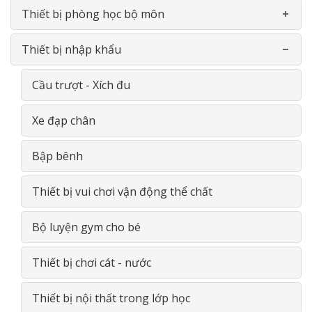
Thiết bị phòng học bộ môn
Bàn-Ghế mầm non
Thiết bị nhập khẩu
Đồ chơi nhựa theo thông tư
Phòng học ngoại ngữ
Phản Gỗ- Giường lưới
Phòng học bộ môn Vật Lý
Cầu trượt - Xích đu
Đồ chơi thông minh gỗ
Phòng học bộ môn Sinh Học
Xe đạp chân
Giá- Kệ- Tủ- GỖ
Phòng học đa năng
Bập bênh
Thiết bị Tiểu học
Thiết bị vui chơi vận động thể chất
Thiết bị THCS
Bộ luyện gym cho bé
Thiết bị THPT
Thiết bị chơi cát - nước
Thiết bị nội thất trong lớp học