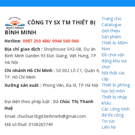
Trang chủ
CÔNG TY SX TM THIẾT BỊ
Catalogue
Giới thiệu
BÌNH MINH
Sản phẩm
Hotline:
0987 250 486/ 0946 560 066
Thiết bị Mầm
Non
Địa chỉ giao dịch :
Shophouse SH2-08, Dự án
Đồ chơi vận
Bình Minh Garden 93 Đức Giang, Việt Hưng, TP
động-khu vui
Hà Nội
chơi
Chi nhánh Hồ Chí Minh :
Số 002 Lô C1, Quận 4,
Nội thất các
TP. Hồ Chí Minh
cấp
Thiết bị phòng
Xưởng sản xuất :
Phong Vân, Ba Vì, TP Hà Nội
học bộ môn
Thiết bị nhập
Đại diện theo pháp luật : Bà
Chúc Thị Thanh
khẩu
Huệ
Các công trình
đã thi công
Email: chuchue.tbgd.binhminh@gmail.com
Tin tức
Mã số thuế: 0108265749
Liên hệ