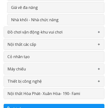
Giá vẽ đa năng
Nhà khối - Nhà chức năng
Đồ chơi vận động-khu vui chơi
Nội thất các cấp
Khu liên hoàn
Cỏ nhân tạo
Thể chât đa năng
Gía- Kệ - Thiết bị nhà bếp- INOX
Máy chiếu
Bập bênh- Thú nhún
Bàn ghế
Thiết bị công nghệ
Thiết bị vận động
Bảng
Máy chiếu Viewsonic
Nội thất Hòa Phát- Xuân Hòa- 190- Fami
Linh kiện
Nội thât thư viện
Máy chiếu Optoma
Máy in
Đồ chơi ngoài trời
Giường tầng
Máy chiếu Vivitek
Màn hình cảm ứng