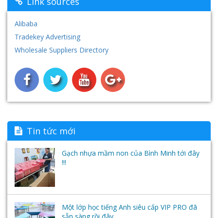
Link sources
Tủ- Giá- Kệ - Sắt
Máy chiếu vật thể Aver
Hệ thống âm thanh- loa đài
Alibaba
Tradekey Advertising
Nội thất nhựa
Hệ thống máy tính - Phần mềm học ngoại ngữ-
Wholesale Suppliers Directory
Tai nghe
Tin tức mới
Gạch nhựa mầm non của Bình Minh tới đây
!!!
Một lớp học tiếng Anh siêu cấp VIP PRO đã
sẵn sàng rồi đây