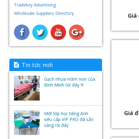
Tradekey Advertising
Nội thất nhựa
Hệ thống máy tính - Phần mềm
Wholesale Suppliers Directory
Giá
học ngoại ngữ- Tai nghe
Tin tức mới
Gạch nhựa mầm non của
Bình Minh tới đây !!!
Giá đ
Một lớp học tiếng Anh
siêu cấp VIP PRO đã sẵn
sàng rồi đây