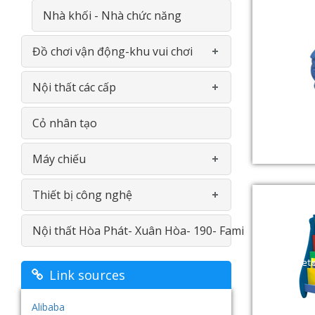
Nhà khối - Nhà chức năng
Đồ chơi vận động-khu vui chơi
Nội thất các cấp
Khu liên hoàn
Cỏ nhân tạo
Thể chât đa năng
Gía- Kệ - Thiết bị nhà bếp- INOX
Máy chiếu
Bập bênh- Thú nhún
Bàn ghế
Thiết bị công nghệ
Thiết bị vận động
Bảng
Máy chiếu Viewsonic
Nội thất Hòa Phát- Xuân Hòa- 190- Fami
Linh kiện
Nội thât thư viện
Máy chiếu Optoma
Máy in
Đồ chơi ngoài trời
Giường tầng
Máy chiếu Vivitek
Màn hình cảm ứng
Link sources
Tủ- Giá- Kệ - Sắt
Máy chiếu vật thể Aver
Hệ thống âm thanh- loa đài
Alibaba