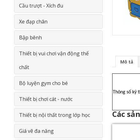
Phản Gỗ- Giường lưới
Phòng học bộ môn Vật Lý
Cầu trượt - Xích đu
Đồ chơi thông minh gỗ
Phòng học bộ môn Sinh Học
Xe đạp chân
Giá- Kệ- Tủ- GỖ
Phòng học đa năng
Bập bênh
Thiết bị Tiểu học
Thiết bị vui chơi vận động thể
Mô tả
chất
Thiết bị THCS
Bộ luyện gym cho bé
Thiết bị THPT
Thông số kỹ 
Thiết bị chơi cát - nước
Các sả
Thiết bị nội thất trong lớp học
Giá vẽ đa năng