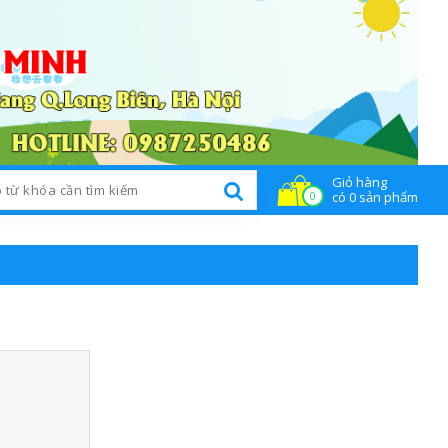
Giỏ hàng
n tức
Liên hệ
có 0 sản phẩm
0