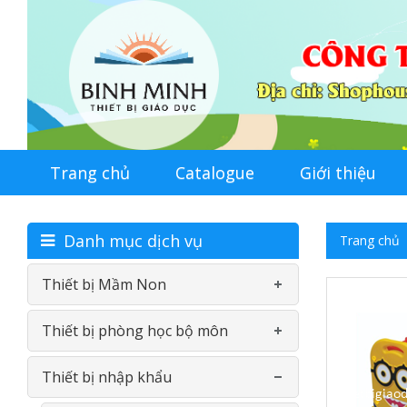
Trang chủ
Catalogue
Giới thiệu
Danh mục dịch vụ
Trang chủ
Thiết bị Mầm Non
Thiết bị phòng học bộ môn
Bàn-Ghế mầm non
Thiết bị nhập khẩu
Đồ chơi nhựa theo thông tư
Phòng học ngoại ngữ