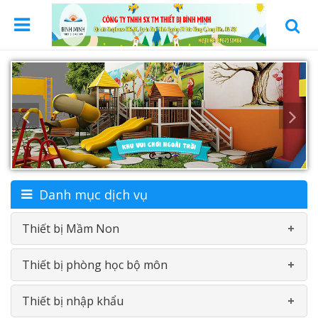
Danh mục dịch vụ
Thiết bị Mầm Non
Thiết bị phòng học bộ môn
Bàn-Ghế mầm non
Thiết bị nhập khẩu
Đồ chơi nhựa theo thông tư
Phòng học ngoại ngữ