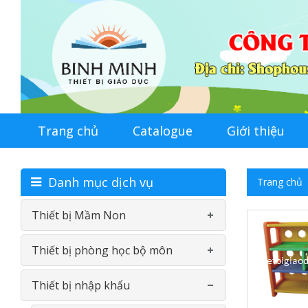
Trang chủ
Catalogue
Giới thiệu
Danh mục dịch vụ
Trang chủ
Thiết bị Mầm Non
Thiết bị phòng học bộ môn
Bàn-Ghế mầm non
Thiết bị nhập khẩu
Đồ chơi nhựa theo thông tư
Phòng học ngoại ngữ