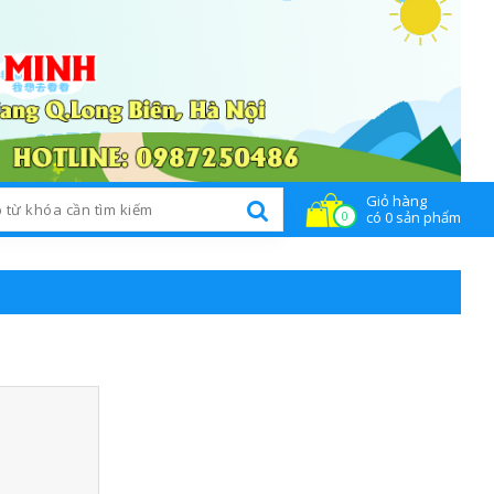
Giỏ hàng
n tức
Liên hệ
có 0 sản phẩm
0