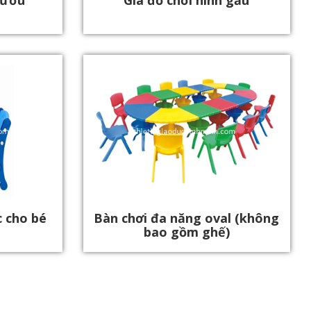
hươu
Giá đồ chơi hình gấu
 cho bé
Bàn chơi đa năng oval (không
bao gồm ghế)