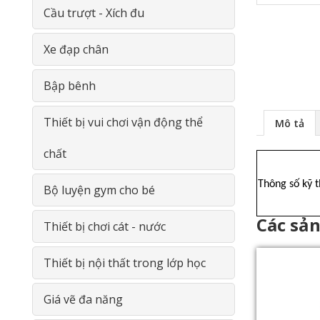
Phản Gỗ- Giường lưới
Phòng học bộ môn Vật Lý
Cầu trượt - Xích đu
Đồ chơi thông minh gỗ
Phòng học bộ môn Sinh Học
Xe đạp chân
Giá- Kệ- Tủ- GỖ
Phòng học đa năng
Bập bênh
Thiết bị Tiểu học
Thiết bị vui chơi vận động thể
Mô tả
chất
Thiết bị THCS
Thông số kỹ 
Bộ luyện gym cho bé
Thiết bị THPT
Các sả
Thiết bị chơi cát - nước
Thiết bị nội thất trong lớp học
Giá vẽ đa năng