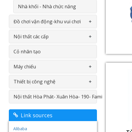
Nhà khối - Nhà chức năng
Đồ chơi vận động-khu vui chơi
Nội thất các cấp
Khu liên hoàn
Cỏ nhân tạo
Thể chât đa năng
Gía- Kệ - Thiết bị nhà bếp- INOX
Máy chiếu
Bập bênh- Thú nhún
Bàn ghế
Thiết bị công nghệ
Thiết bị vận động
Bảng
Máy chiếu Viewsonic
Nội thất Hòa Phát- Xuân Hòa- 190- Fami
Linh kiện
Nội thât thư viện
Máy chiếu Optoma
Máy in
Đồ chơi ngoài trời
Giường tầng
Máy chiếu Vivitek
Màn hình cảm ứng
Link sources
Tủ- Giá- Kệ - Sắt
Máy chiếu vật thể Aver
Hệ thống âm thanh- loa đài
Alibaba