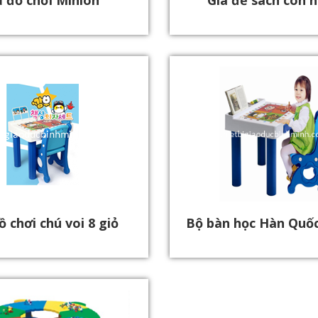
 đồ chơi Minion
Giá để sách con 
ồ chơi chú voi 8 giỏ
Bộ bàn học Hàn Quốc