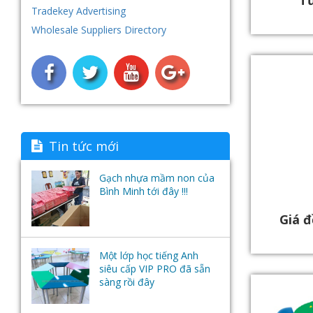
Tủ
Tradekey Advertising
Nội thất nhựa
Hệ thống máy tính - Phần mềm
Wholesale Suppliers Directory
học ngoại ngữ- Tai nghe
Tin tức mới
Gạch nhựa mầm non của
Bình Minh tới đây !!!
Giá đ
Một lớp học tiếng Anh
siêu cấp VIP PRO đã sẵn
sàng rồi đây