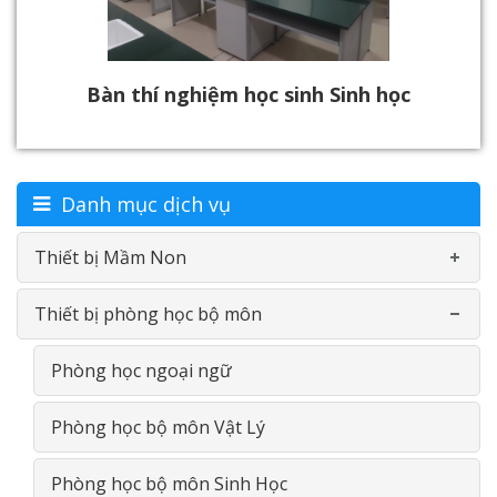
Bàn thí nghiệm học sinh Sinh học
Danh mục dịch vụ
Thiết bị Mầm Non
Thiết bị phòng học bộ môn
Bàn-Ghế mầm non
Đồ chơi nhựa theo thông tư
Phòng học ngoại ngữ
Phản Gỗ- Giường lưới
Phòng học bộ môn Vật Lý
Đồ chơi thông minh gỗ
Phòng học bộ môn Sinh Học