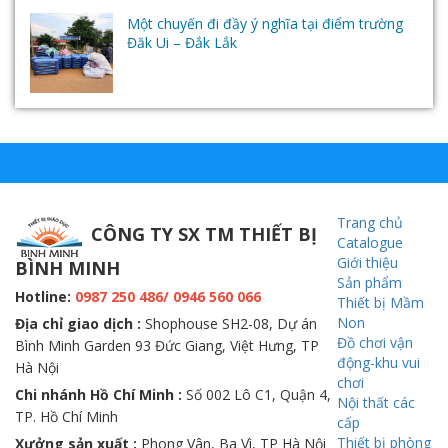
Một chuyến đi đầy ý nghĩa tại điểm trường
Đăk Ui – Đắk Lắk
Trang chủ
CÔNG TY SX TM THIẾT BỊ
Catalogue
Giới thiệu
BÌNH MINH
Sản phẩm
Hotline:
0987 250 486/ 0946 560 066
Thiết bị Mầm
Non
Địa chỉ giao dịch :
Shophouse SH2-08, Dự án
Đồ chơi vận
Bình Minh Garden 93 Đức Giang, Việt Hưng, TP
động-khu vui
Hà Nội
chơi
Chi nhánh Hồ Chí Minh :
Số 002 Lô C1, Quận 4,
Nội thất các
TP. Hồ Chí Minh
cấp
Thiết bị phòng
Xưởng sản xuất :
Phong Vân, Ba Vì, TP Hà Nội