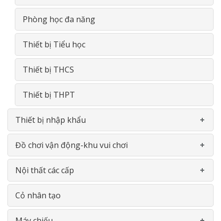
Giá- Kệ- Tủ- GỖ
Phòng học đa năng
Thiết bị Tiểu học
Thiết bị THCS
Thiết bị THPT
Thiết bị nhập khẩu
Đồ chơi vận động-khu vui chơi
Cầu trượt - Xích đu
Nội thất các cấp
Xe đạp chân
Khu liên hoàn
Cỏ nhân tạo
Bập bênh
Thể chât đa năng
Gía- Kệ - Thiết bị nhà bếp- INOX
Máy chiếu
Thiết bị vui chơi vận động thể chất
Bập bênh- Thú nhún
Bàn ghế