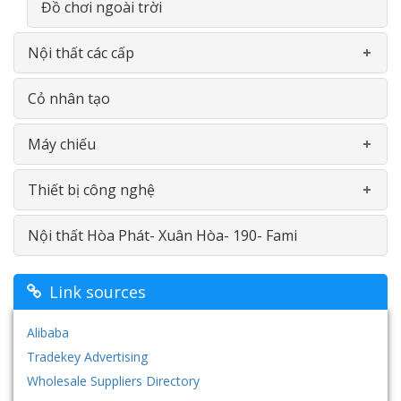
Thiết bị nội thất trong lớp học
Đồ chơi ngoài trời
Nội thất các cấp
Giá vẽ đa năng
Cỏ nhân tạo
Nhà khối - Nhà chức năng
Gía- Kệ - Thiết bị nhà bếp- INOX
Máy chiếu
Bàn ghế
Thiết bị công nghệ
Bảng
Máy chiếu Viewsonic
Nội thất Hòa Phát- Xuân Hòa- 190- Fami
Nội thât thư viện
Máy chiếu Optoma
Máy in
Giường tầng
Máy chiếu Vivitek
Màn hình cảm ứng
Link sources
Tủ- Giá- Kệ - Sắt
Máy chiếu vật thể Aver
Hệ thống âm thanh- loa đài
Alibaba
Tradekey Advertising
Nội thất nhựa
Hệ thống máy tính - Phần mềm học ngoại ngữ-
Wholesale Suppliers Directory