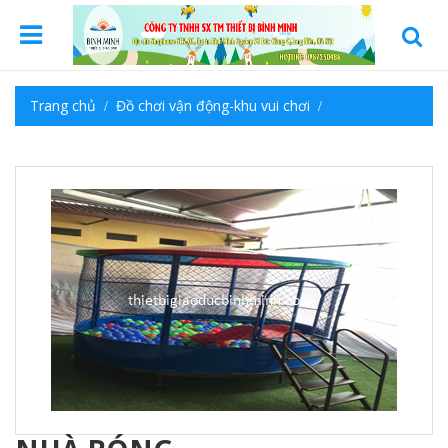
Trang chủ
Đồ chơi vận động-khu vui chơi
Thể chât đa năng