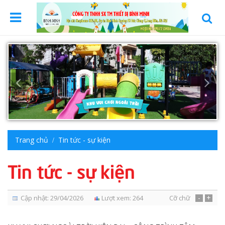
Trang chủ
Tin tức - sự kiện
Tin tức - sự kiện
-
+
Cập nhật: 29/04/2026
Lượt xem: 264
Cỡ chữ