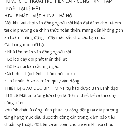
HU VUI CHƠI NGOÀI TRỜI HIỆN ĐẠI – CÔNG TRÌNH TÂM
HUYẾT TẠI LỆ MẬT
HTX LỆ MẬT – VIỆT HƯNG – HÀ NỘI
Một khu vui chơi vận động ngoài trời hiện đại dành cho trẻ em
tại địa phương đã chính thức hoàn thiện, mang đến không gian
an toàn – năng động – đầy màu sắc cho các bạn nhỏ.
Các hạng mục nổi bật:
• Nhà liên hoàn vận động ngoài trời
• Bộ leo dây đôi phát triển thể lực
• Bộ leo núi bán cầu ngũ giác
• Xích đu – bập bênh – bàn nhún lò xo
• Thú nhún lò xo & mâm quay vận động
THIẾT BỊ GIÁO DỤC BÌNH MINH tự hào được Ban Lãnh đạo
HTX Lệ Mật tin tưởng lựa chọn là đơn vị thiết kế và thi công
công trình.
Với tính chất là công trình phục vụ cộng đồng tại địa phương,
từng hạng mục đều được thi công cẩn trọng, đảm bảo tiêu
chuẩn kỹ thuật, độ bền và an toàn cho trẻ em khi vui chơi.