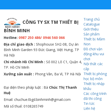
Trang chủ
CÔNG TY SX TM THIẾT BỊ
Catalogue
Giới thiệu
BÌNH MINH
Sản phẩm
Hotline:
0987 250 486/ 0946 560 066
Thiết bị Mầm
Non
Địa chỉ giao dịch :
Shophouse SH2-08, Dự án
Đồ chơi vận
Bình Minh Garden 93 Đức Giang, Việt Hưng, TP
động-khu vui
Hà Nội
chơi
Chi nhánh Hồ Chí Minh :
Số 002 Lô C1, Quận 4,
Nội thất các
TP. Hồ Chí Minh
cấp
Thiết bị phòng
Xưởng sản xuất :
Phong Vân, Ba Vì, TP Hà Nội
học bộ môn
Thiết bị nhập
Đại diện theo pháp luật : Bà
Chúc Thị Thanh
khẩu
Huệ
Các công trình
đã thi công
Email: chuchue.tbgd.binhminh@gmail.com
Tin tức
Mã số thuế: 0108265749
Liên hệ