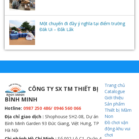
Một chuyến đi đầy ý nghĩa tại điểm trường
Đăk Ui – Đắk Lắk
Trang chủ
CÔNG TY SX TM THIẾT BỊ
Catalogue
Giới thiệu
BÌNH MINH
Sản phẩm
Hotline:
0987 250 486/ 0946 560 066
Thiết bị Mầm
Non
Địa chỉ giao dịch :
Shophouse SH2-08, Dự án
Đồ chơi vận
Bình Minh Garden 93 Đức Giang, Việt Hưng, TP
động-khu vui
Hà Nội
chơi
Chi nhánh Hồ Chí Minh :
Số 002 Lô C1, Quận 4,