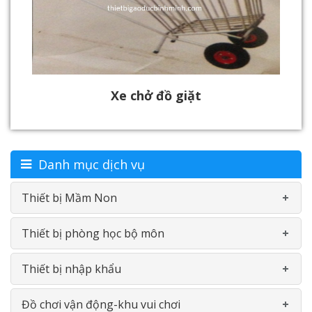
Xe chở đồ giặt
Danh mục dịch vụ
Thiết bị Mầm Non
Thiết bị phòng học bộ môn
Bàn-Ghế mầm non
Thiết bị nhập khẩu
Đồ chơi nhựa theo thông tư
Phòng học ngoại ngữ
Đồ chơi vận động-khu vui chơi
Phản Gỗ- Giường lưới
Phòng học bộ môn Vật Lý
Cầu trượt - Xích đu