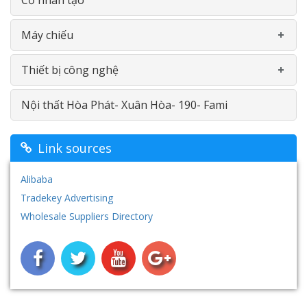
Máy chiếu
Thiết bị công nghệ
Máy chiếu Viewsonic
Nội thất Hòa Phát- Xuân Hòa- 190- Fami
Máy chiếu Optoma
Máy in
Máy chiếu Vivitek
Màn hình cảm ứng
Link sources
Máy chiếu vật thể Aver
Hệ thống âm thanh- loa đài
Alibaba
Tradekey Advertising
Hệ thống máy tính - Phần mềm học ngoại ngữ-
Wholesale Suppliers Directory
Tai nghe