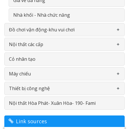
Giá vẽ đa năng
Nhà khối - Nhà chức năng
Đồ chơi vận động-khu vui chơi
Nội thất các cấp
Khu liên hoàn
Cỏ nhân tạo
Thể chât đa năng
Gía- Kệ - Thiết bị nhà bếp- INOX
Máy chiếu
Bập bênh- Thú nhún
Bàn ghế
Thiết bị công nghệ
Thiết bị vận động
Bảng
Máy chiếu Viewsonic
Nội thất Hòa Phát- Xuân Hòa- 190- Fami
Linh kiện
Nội thât thư viện
Máy chiếu Optoma
Máy in
Đồ chơi ngoài trời
Giường tầng
Máy chiếu Vivitek
Màn hình cảm ứng
Link sources