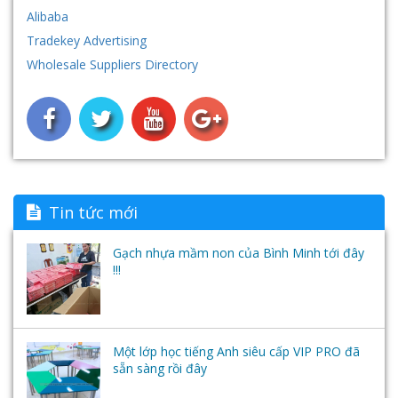
Tủ- Giá- Kệ - Sắt
Máy chiếu vật thể Aver
Hệ thống âm thanh- loa đài
Alibaba
Tradekey Advertising
Nội thất nhựa
Hệ thống máy tính - Phần mềm học ngoại ngữ-
Wholesale Suppliers Directory
Tai nghe
Tin tức mới
Gạch nhựa mầm non của Bình Minh tới đây
!!!
Một lớp học tiếng Anh siêu cấp VIP PRO đã
sẵn sàng rồi đây