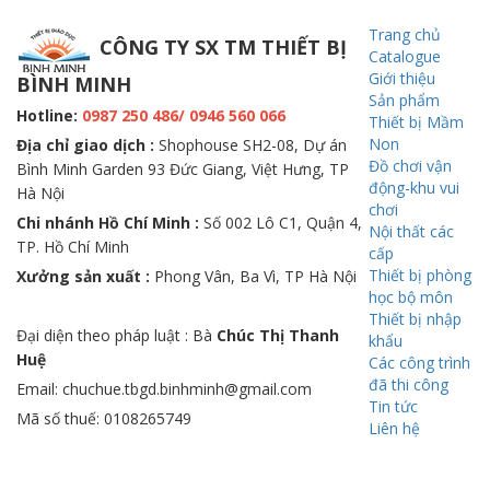
Trang chủ
CÔNG TY SX TM THIẾT BỊ
Catalogue
Giới thiệu
BÌNH MINH
Sản phẩm
Hotline:
0987 250 486/ 0946 560 066
Thiết bị Mầm
Non
Địa chỉ giao dịch :
Shophouse SH2-08, Dự án
Đồ chơi vận
Bình Minh Garden 93 Đức Giang, Việt Hưng, TP
động-khu vui
Hà Nội
chơi
Chi nhánh Hồ Chí Minh :
Số 002 Lô C1, Quận 4,
Nội thất các
TP. Hồ Chí Minh
cấp
Thiết bị phòng
Xưởng sản xuất :
Phong Vân, Ba Vì, TP Hà Nội
học bộ môn
Thiết bị nhập
Đại diện theo pháp luật : Bà
Chúc Thị Thanh
khẩu
Huệ
Các công trình
đã thi công
Email: chuchue.tbgd.binhminh@gmail.com
Tin tức
Mã số thuế: 0108265749
Liên hệ