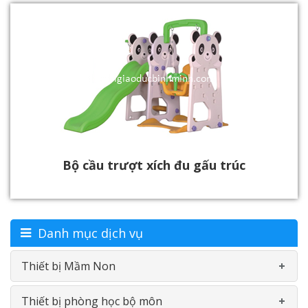
Bộ cầu trượt xích đu gấu trúc
Danh mục dịch vụ
Thiết bị Mầm Non
Thiết bị phòng học bộ môn
Bàn-Ghế mầm non