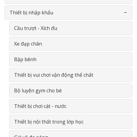
Thiết bị nhập khẩu
Đồ chơi nhựa theo thông tư
Phòng học ngoại ngữ
Phản Gỗ- Giường lưới
Phòng học bộ môn Vật Lý
Cầu trượt - Xích đu
Đồ chơi thông minh gỗ
Phòng học bộ môn Sinh Học
Xe đạp chân
Giá- Kệ- Tủ- GỖ
Phòng học đa năng
Bập bênh
Thiết bị Tiểu học
Thiết bị vui chơi vận động thể chất
Thiết bị THCS
Bộ luyện gym cho bé
Thiết bị THPT
Thiết bị chơi cát - nước
Thiết bị nội thất trong lớp học