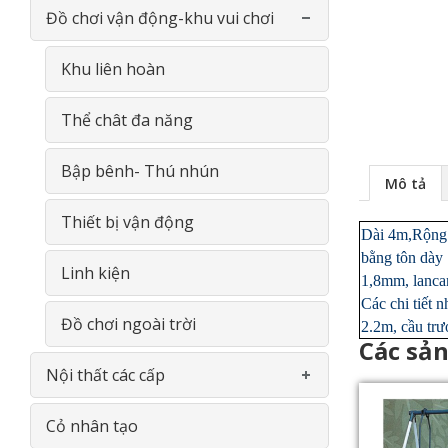
Đồ chơi vận động-khu vui chơi
Phản Gỗ- Giường lưới
Phòng học bộ môn Vật Lý
Cầu trượt - Xích đu
Đồ chơi thông minh gỗ
Phòng học bộ môn Sinh Học
Xe đạp chân
Khu liên hoàn
Giá- Kệ- Tủ- GỖ
Phòng học đa năng
Bập bênh
Thể chât đa năng
Thiết bị Tiểu học
Thiết bị vui chơi vận động thể
Bập bênh- Thú nhún
Mô tả
chất
Thiết bị THCS
Thiết bị vận động
Dài 4m,Rộng 
bằng tôn dày 1
Bộ luyện gym cho bé
Thiết bị THPT
Linh kiện
1,8mm, lancan
Các chi tiết 
Thiết bị chơi cát - nước
Đồ chơi ngoài trời
2.2m, cầu trư
Các sả
Thiết bị nội thất trong lớp học
Nội thất các cấp
Giá vẽ đa năng
Cỏ nhân tạo
Gía- Kệ - Thiết bị nhà bếp- INOX