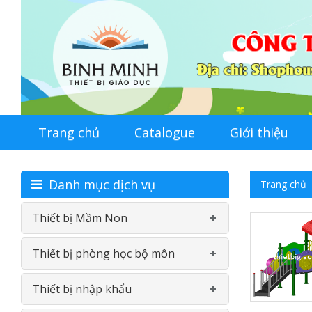
Trang chủ
Catalogue
Giới thiệu
Danh mục dịch vụ
Trang chủ
Thiết bị Mầm Non
Thiết bị phòng học bộ môn
Bàn-Ghế mầm non
Thiết bị nhập khẩu
Đồ chơi nhựa theo thông tư
Phòng học ngoại ngữ