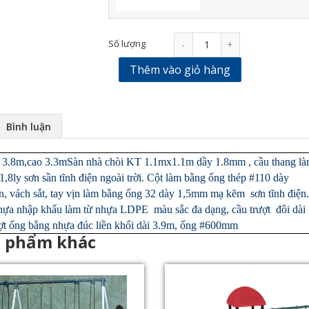
Số lượng
-
+
Thêm vào giỏ hàng
Bình luận
3.8m,cao 3.3mSàn nhà chòi KT 1.1mx1.1m dầy 1.8mm , cầu thang l
,8ly sơn sần tĩnh điện ngoài trời. Cột làm bằng ống thép #110 dày
, vách sắt, tay vịn làm bằng ống 32 dày 1,5mm mạ kẽm sơn tĩnh điện.
nhựa nhập khẩu làm từ nhựa LDPE màu sắc đa dạng, cầu trượt đôi dài
ợt ống bằng nhựa đúc liền khối dài 3.9m, ống #600mm
n phẩm khác