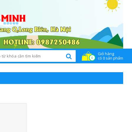
Giỏ hàng
n tức
Liên hệ
có 0 sản phẩm
0