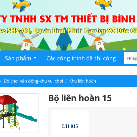
Sản phẩm
Các công trình đã thi công
Ti
Đồ chơi vận động-khu vui chơi
Khu liên hoàn
Bộ liên hoàn 15
LH-015