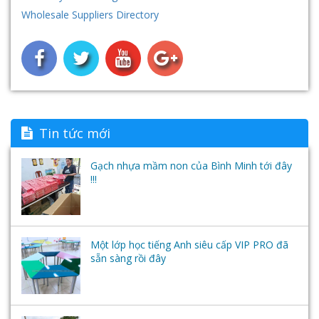
Nhà khối - Nhà chức năng
Nội thất nhựa
Hệ thống máy tính - Phần mềm học ngoại ngữ-
Wholesale Suppliers Directory
Tai nghe
Tin tức mới
Gạch nhựa mầm non của Bình Minh tới đây
!!!
Một lớp học tiếng Anh siêu cấp VIP PRO đã
sẵn sàng rồi đây