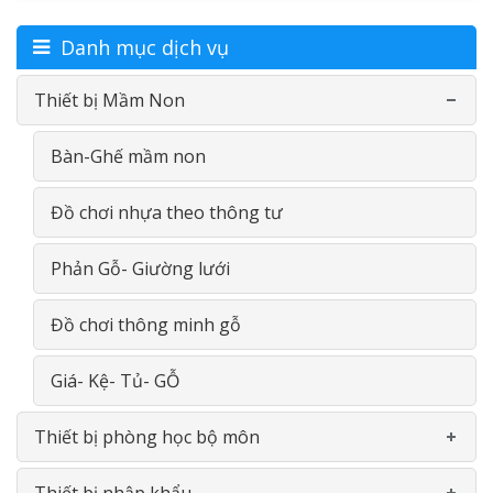
Danh mục dịch vụ
Thiết bị Mầm Non
Bàn-Ghế mầm non
Đồ chơi nhựa theo thông tư
Phản Gỗ- Giường lưới
Đồ chơi thông minh gỗ
Giá- Kệ- Tủ- GỖ
Thiết bị phòng học bộ môn
Thiết bị nhập khẩu
Phòng học ngoại ngữ