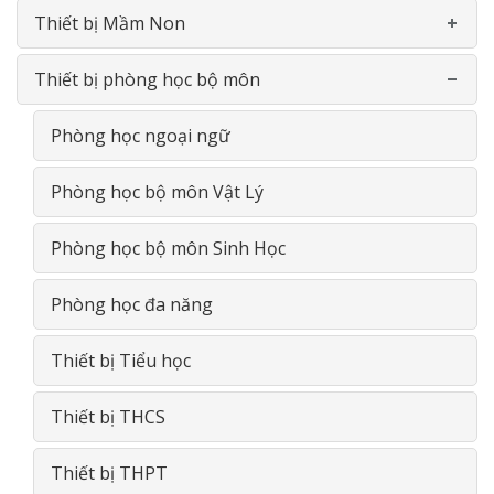
Thiết bị Mầm Non
Thiết bị phòng học bộ môn
Bàn-Ghế mầm non
Đồ chơi nhựa theo thông tư
Phòng học ngoại ngữ
Phản Gỗ- Giường lưới
Phòng học bộ môn Vật Lý
Đồ chơi thông minh gỗ
Phòng học bộ môn Sinh Học
Giá- Kệ- Tủ- GỖ
Phòng học đa năng
Thiết bị Tiểu học
Thiết bị THCS
Thiết bị THPT