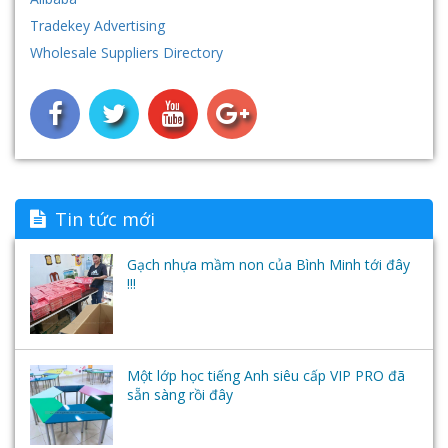
Tradekey Advertising
Nhà khối - Nhà chức năng
Nội thất nhựa
Hệ thống máy tính - Phần mềm học ngoại ngữ-
Wholesale Suppliers Directory
Tai nghe
Tin tức mới
Gạch nhựa mầm non của Bình Minh tới đây
!!!
Một lớp học tiếng Anh siêu cấp VIP PRO đã
sẵn sàng rồi đây