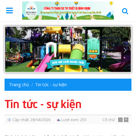
Trang chủ
Tin tức - sự kiện
Tin tức - sự kiện
-
+
Cập nhật: 28/04/2026
Lượt xem: 255
Cỡ chữ