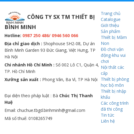
Trang chủ
CÔNG TY SX TM THIẾT BỊ
Catalogue
Giới thiệu
BÌNH MINH
Sản phẩm
Hotline:
0987 250 486/ 0946 560 066
Thiết bị Mầm
Non
Địa chỉ giao dịch :
Shophouse SH2-08, Dự án
Đồ chơi vận
Bình Minh Garden 93 Đức Giang, Việt Hưng, TP
động-khu vui
Hà Nội
chơi
Chi nhánh Hồ Chí Minh :
Số 002 Lô C1, Quận 4,
Nội thất các
TP. Hồ Chí Minh
cấp
Thiết bị phòng
Xưởng sản xuất :
Phong Vân, Ba Vì, TP Hà Nội
học bộ môn
Thiết bị nhập
Đại diện theo pháp luật : Bà
Chúc Thị Thanh
khẩu
Huệ
Các công trình
đã thi công
Email: chuchue.tbgd.binhminh@gmail.com
Tin tức
Mã số thuế: 0108265749
Liên hệ