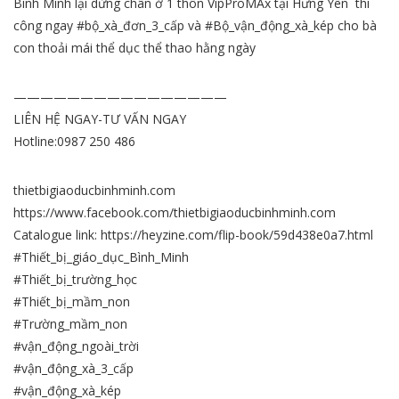
Bình Minh lại dừng chân ở 1 thôn VipProMAx tại Hưng Yên thi
công ngay #bộ_xà_đơn_3_cấp và #Bộ_vận_động_xà_kép cho bà
con thoải mái thể dục thể thao hằng ngày
————————————————
LIÊN HỆ NGAY-TƯ VẤN NGAY
Hotline:0987 250 486
thietbigiaoducbinhminh.com
https://www.facebook.com/thietbigiaoducbinhminh.com
Catalogue link: https://heyzine.com/flip-book/59d438e0a7.html
#Thiết_bị_giáo_dục_Bình_Minh
#Thiết_bị_trường_học
#Thiết_bị_mầm_non
#Trường_mầm_non
#vận_động_ngoài_trời
#vận_động_xà_3_cấp
#vận_động_xà_kép