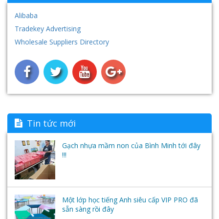
Giá vẽ đa năng
Tủ- Giá- Kệ - Sắt
Máy chiếu vật thể Aver
Hệ thống âm thanh- loa đài
Alibaba
Tradekey Advertising
Nhà khối - Nhà chức năng
Nội thất nhựa
Hệ thống máy tính - Phần mềm học ngoại ngữ-
Wholesale Suppliers Directory
Tai nghe
Tin tức mới
Gạch nhựa mầm non của Bình Minh tới đây
!!!
Một lớp học tiếng Anh siêu cấp VIP PRO đã
sẵn sàng rồi đây