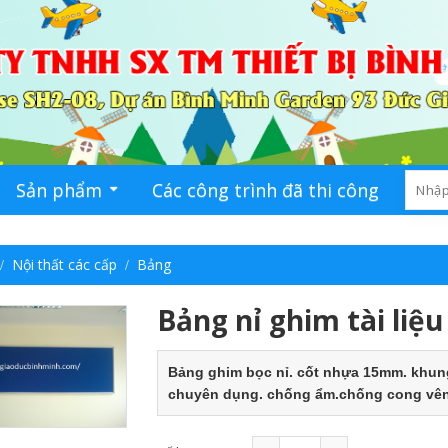
Sản phẩm
Các công trình đã thi công
Ti
Nội thất các cấp
Bảng
Bảng nỉ ghim tài liệu
Bảng ghim bọc nỉ. cốt nhựa 15mm. khu
chuyên dụng. chống ẩm.chống cong vê