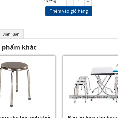
Số lượng
-
+
Thêm vào giỏ hàng
Bình luận
n phẩm khác
Inox cho học sinh khối
Bàn ăn Inox cho học s