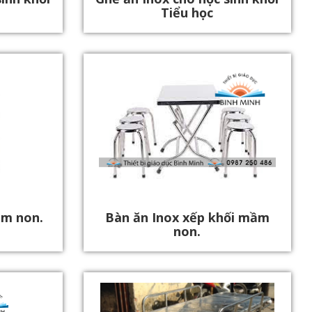
Tiểu học
ầm non.
Bàn ăn Inox xếp khối mầm
non.