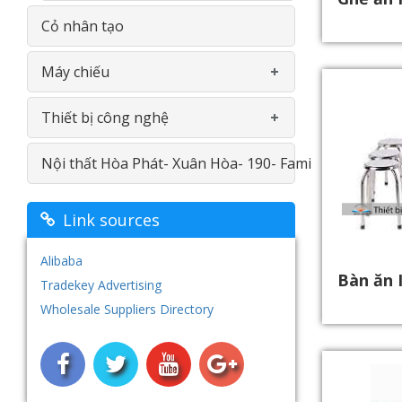
Nhà khối - Nhà chức năng
Cỏ nhân tạo
Máy chiếu
Thiết bị công nghệ
Máy chiếu Viewsonic
Nội thất Hòa Phát- Xuân Hòa- 190- Fami
Máy chiếu Optoma
Máy in
Máy chiếu Vivitek
Màn hình cảm ứng
Link sources
Máy chiếu vật thể Aver
Hệ thống âm thanh- loa đài
Alibaba
Bàn ăn 
Tradekey Advertising
Hệ thống máy tính - Phần mềm
Wholesale Suppliers Directory
học ngoại ngữ- Tai nghe