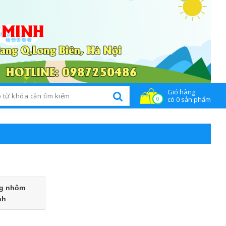
Giỏ hàng
n tức
Liên hệ
có 0 sản phẩm
0
ng nhôm
nh