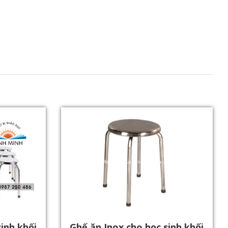
inh khối
Ghế ăn Inox cho học sinh khối