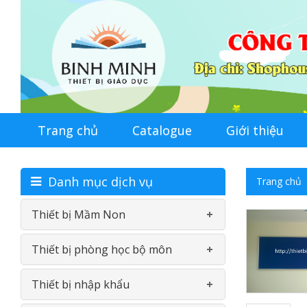
Trang chủ
Catalogue
Giới thiệu
Danh mục dịch vụ
Trang chủ
Thiết bị Mầm Non
Thiết bị phòng học bộ môn
Bàn-Ghế mầm non
Thiết bị nhập khẩu
Đồ chơi nhựa theo thông tư
Phòng học ngoại ngữ